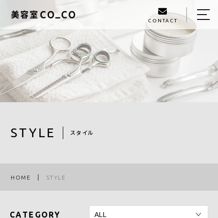
CONTACT
HOME
ABOUT US
MENU
STYLE
STAFF
STYLE
スタイル
RECRUIT
RESERVATION
HOME
STYLE
BLOG
ACCESS
CATEGORY